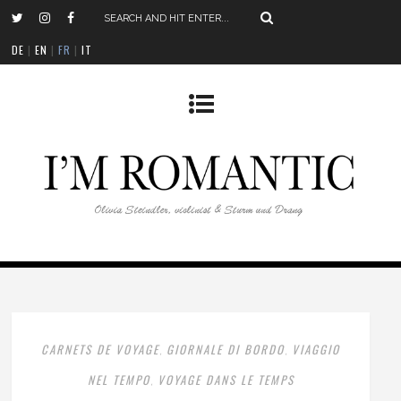
DE
|
EN
|
FR
|
IT
CARNETS DE VOYAGE
GIORNALE DI BORDO
VIAGGIO
,
,
NEL TEMPO
VOYAGE DANS LE TEMPS
,